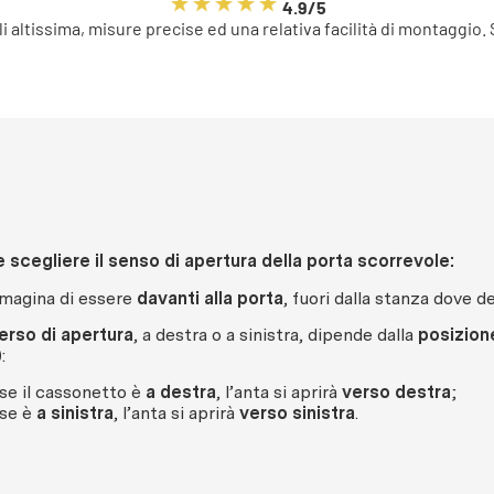
4.9/5
li altissima, misure precise ed una relativa facilità di montaggio.
scegliere il senso di apertura della porta scorrevole:
magina di essere
davanti alla porta
, fuori dalla stanza dove de
verso di apertura
, a destra o a sinistra, dipende dalla
posizion
)
:
se il cassonetto è
a destra
, l’anta si aprirà
verso destra
;
se è
a sinistra
, l’anta si aprirà
verso sinistra
.