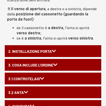
stanza dove devi entrare.
🚪
Il verso di apertura
, a destra o a sinistra, dipende
dalla
posizione del cassonetto (guardando la
porta da fuori)
:
se il cassonetto è
a destra
, l’anta si aprirà
verso destra
;
se è
a sinistra
, l’anta si aprirà
verso sinistra
.
2. INSTALLAZIONE PORTA
3. COSA INCLUDE L'ORDINE
3.1 CONTROTELAIO
3.2 ANTA