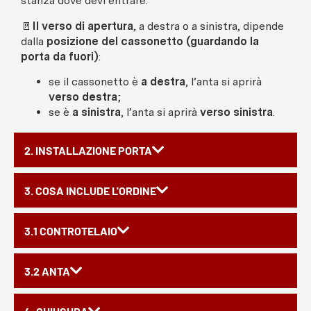
stanza dove devi entrare.
🚪
Il verso di apertura
, a destra o a sinistra, dipende
dalla
posizione del cassonetto (guardando la
porta da fuori)
:
se il cassonetto è
a destra
, l’anta si aprirà
verso destra
;
se è
a sinistra
, l’anta si aprirà
verso sinistra
.
2. INSTALLAZIONE PORTA
3. COSA INCLUDE L'ORDINE
3.1 CONTROTELAIO
3.2 ANTA