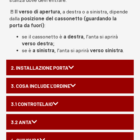
stanza dove devi entrare.
🚪
Il verso di apertura
, a destra o a sinistra, dipende
dalla
posizione del cassonetto (guardando la
porta da fuori)
:
se il cassonetto è
a destra
, l’anta si aprirà
verso destra
;
se è
a sinistra
, l’anta si aprirà
verso sinistra
.
2. INSTALLAZIONE PORTA
3. COSA INCLUDE L'ORDINE
3.1 CONTROTELAIO
3.2 ANTA