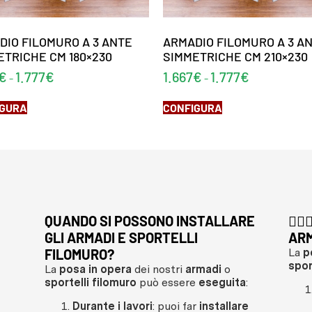
DIO FILOMURO A 3 ANTE
ARMADIO FILOMURO A 3 A
ETRICHE CM 180×230
SIMMETRICHE CM 210×230
€
1.777
€
1.667
€
1.777
€
-
-
IGURA
CONFIGURA
QUANDO SI POSSONO INSTALLARE
👷
GLI ARMADI E SPORTELLI
ARM
FILOMURO?
La
p
spor
La
posa in opera
dei nostri
armadi
o
sportelli filomuro
può essere
eseguita
:
Durante i lavori
: puoi far
installare