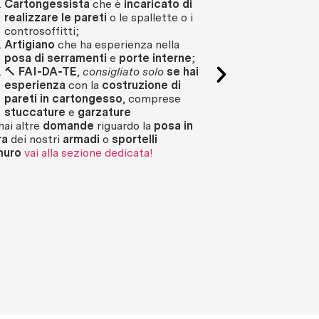
Cartongessista
che è
incaricato di
con i nostri prodo
realizzare le pareti
o le spallette o i
controsoffitti;
Cosa puoi fare?
Artigiano
che ha esperienza nella
Realizzare m
posa di serramenti
e
porte interne
;
cartongess
🔨
FAI-DA-TE
,
consigliato solo
se hai
cartongessis
esperienza
con la
costruzione di
deell’install
pareti in cartongesso
, comprese
Ordinare da 
stuccature
e
garzature
installare s
 hai altre
domande
riguardo la
posa in
modulari com
ra
dei nostri
armadi
o
sportelli
montanti, ca
muro
vai alla sezione dedicata!