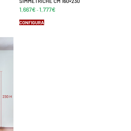
SIMMETRICHE CM 160×230
1.667
€
1.777
€
-
CONFIGURA