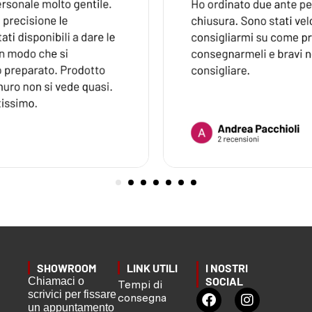
SHOWROOM
LINK UTILI
I NOSTRI
SOCIAL
Chiamaci o
Tempi di
scrivici per fissare
consegna
un appuntamento