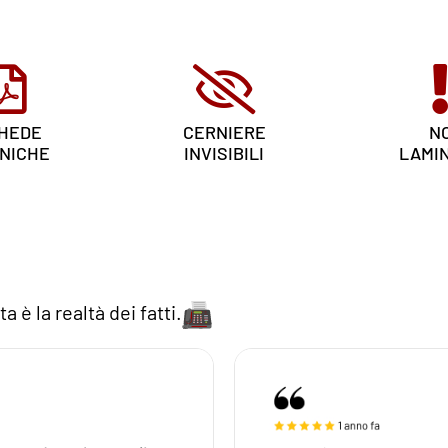
HEDE
CERNIERE
N
NICHE
INVISIBILI
LAMI
a è la realtà dei fatti.