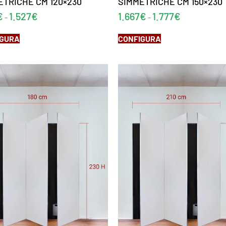
ETRICHE CM 120×230
SIMMETRICHE CM 150×230
€
1.527
€
1.667
€
1.777
€
-
-
IGURA
CONFIGURA