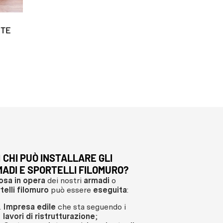
NTE
‍♂️ CHI PUÒ INSTALLARE GLI
L’ORDINE DI U
ADI E SPORTELLI FILOMURO?
SPORTELLO F
osa in opera
dei nostri
armadi
o
L’ATTREZZATU
telli filomuro
può essere
eseguita
:
NO!
Impresa edile
che sta seguendo i
⚠️ I
sistemi di at
lavori di ristrutturazione
;
mensole, ripiani
,