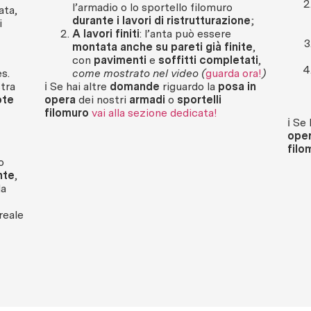
l’armadio o lo sportello filomuro
ata,
durante i lavori di ristrutturazione
;
i
A lavori finiti
: l’anta può essere
montata anche su pareti già finite
,
con
pavimenti
e
soffitti completati
,
s.
come mostrato nel video (
guarda ora!
)
tra
ℹ️ Se hai altre
domande
riguardo la
posa in
ote
opera
dei nostri
armadi
o
sportelli
filomuro
v
ai alla sezione dedicata!
ℹ️ Se
ope
filo
o
nte
,
la
reale