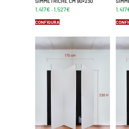
SIMMETRICHE CM 90×230
SIMM
1.417
€
1.527
€
1.417
-
CONFIGURA
CONF