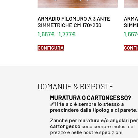
ARMADIO FILOMURO A 3 ANTE
ARMA
SIMMETRICHE CM 170×230
SIMM
1.667
€
1.777
€
1.667
-
CONFIGURA
CONF
DOMANDE & RISPOSTE
MURATURA O CARTONGESSO?
📏Il telaio è sempre lo stesso a
prescindere dalla tipologia di parete.
Zanche per muratura e/o angolari per
cartongesso
sono sempre inclusi nel
prezzo e nelle nostre spedizioni.