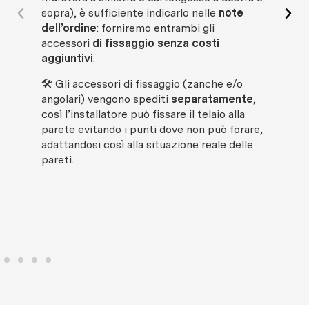
sopra), è sufficiente indicarlo nelle
note
dell’ordine
: forniremo entrambi gli
ℹ️ S
accessori
di fissaggio senza costi
ope
aggiuntivi
.
vai 
🛠 Gli accessori di fissaggio (zanche e/o
angolari) vengono spediti
separatamente
,
così l’installatore può fissare il telaio alla
parete evitando i punti dove non può forare,
adattandosi così alla situazione reale delle
pareti.