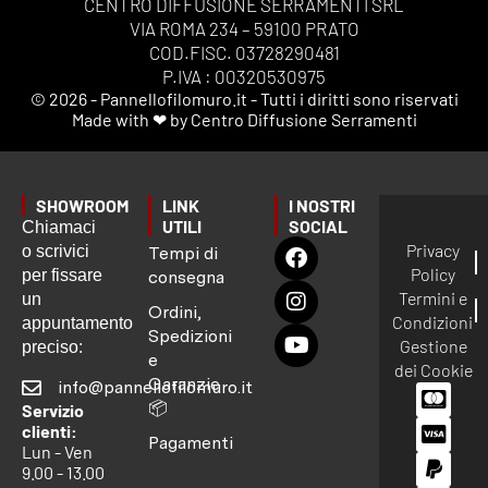
CENTRO DIFFUSIONE SERRAMENTI SRL
VIA ROMA 234 – 59100 PRATO
COD.FISC. 03728290481
P.IVA : 00320530975
© 2026 - Pannellofilomuro.it - Tutti i diritti sono riservati
Made with ❤ by Centro Diffusione Serramenti
SHOWROOM
LINK
I NOSTRI
UTILI
SOCIAL
Chiamaci
Privacy
o scrivici
Tempi di
Policy
per fissare
consegna
Termini e
un
Ordini,
Condizioni
appuntamento
Spedizioni
Gestione
preciso:
e
dei Cookie
Garanzie
info@pannellofilomuro.it
📦
Servizio
clienti:
Pagamenti
Lun - Ven
9.00 - 13.00