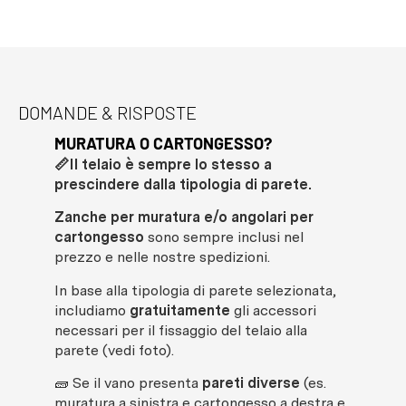
DOMANDE & RISPOSTE
MURATURA O CARTONGESSO?
👷
📏Il telaio è sempre lo stesso a
BA
prescindere dalla tipologia di parete.
La
p
bat
Zanche per muratura e/o angolari per
cartongesso
sono sempre inclusi nel
prezzo e nelle nostre spedizioni.
In base alla tipologia di parete selezionata,
includiamo
gratuitamente
gli accessori
necessari per il fissaggio del telaio alla
parete (vedi foto).
🧱 Se il vano presenta
pareti diverse
(es.
muratura a sinistra e cartongesso a destra e