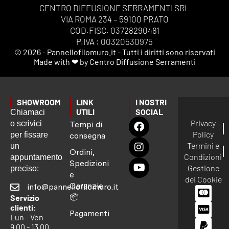
CENTRO DIFFUSIONE SERRAMENTI SRL
VIA ROMA 234 – 59100 PRATO
COD.FISC. 03728290481
P.IVA : 00320530975
© 2026 - Pannellofilomuro.it - Tutti i diritti sono riservati
Made with ❤ by Centro Diffusione Serramenti
SHOWROOM
LINK
I NOSTRI
UTILI
SOCIAL
Chiamaci
Privacy
o scrivici
Tempi di
Policy
per fissare
consegna
Termini e
un
Ordini,
Condizioni
appuntamento
Spedizioni
Gestione
preciso:
e
dei Cookie
Garanzie
info@pannellofilomuro.it
📦
Servizio
clienti:
Pagamenti
Lun - Ven
9.00 - 13.00