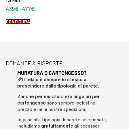
120×40
439
€
477
€
-
CONFIGURA
DOMANDE & RISPOSTE
MURATURA O CARTONGESSO?
QUA
📏Il telaio è sempre lo stesso a
ARM
prescindere dalla tipologia di parete.
La
p
spor
Zanche per muratura e/o angolari per
cartongesso
sono sempre inclusi nel
prezzo e nelle nostre spedizioni.
In base alla tipologia di parete selezionata,
includiamo
gratuitamente
gli accessori