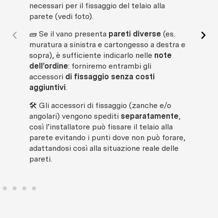
necessari per il fissaggio del telaio alla
parete (vedi foto).
ℹ️ S
🧱 Se il vano presenta
pareti diverse
(es.
ope
muratura a sinistra e cartongesso a destra e
v
ai 
sopra), è sufficiente indicarlo nelle
note
dell’ordine
: forniremo entrambi gli
accessori
di fissaggio senza costi
aggiuntivi
.
🛠 Gli accessori di fissaggio (zanche e/o
angolari) vengono spediti
separatamente
,
così l’installatore può fissare il telaio alla
parete evitando i punti dove non può forare,
adattandosi così alla situazione reale delle
pareti.