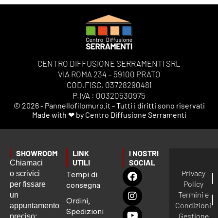
CENTRO DIFFUSIONE SERRAMENTI SRL
VIA ROMA 234 – 59100 PRATO
COD.FISC. 03728290481
P.IVA : 00320530975
© 2026 - Pannellofilomuro.it - Tutti i diritti sono riservati
Made with ❤ by Centro Diffusione Serramenti
SHOWROOM
LINK
I NOSTRI
UTILI
SOCIAL
Chiamaci
Privacy
o scrivici
Tempi di
Policy
per fissare
consegna
Termini e
un
Ordini,
Condizioni
appuntamento
Spedizioni
Gestione
preciso: