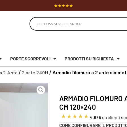
PORTE SCORREVOLI
PRODOTTI SU RICHIESTA
a 2 Ante
/
2 ante 240H
/ Armadio filomuro a 2 ante simme
ARMADIO FILOMURO A
CM 120×240
4.9/5
da clienti so
COME CONFIGURARE IL PRODOTT