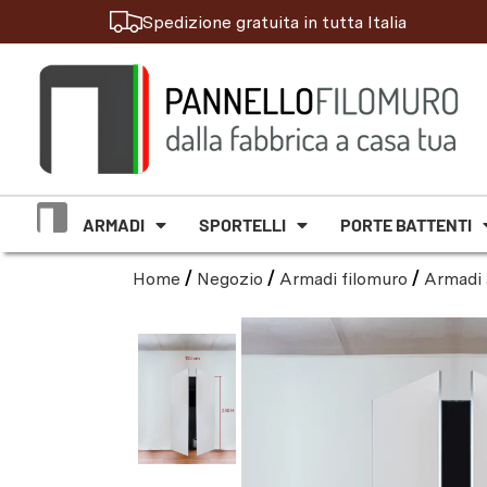
Spedizione gratuita in tutta Italia
ARMADI
SPORTELLI
PORTE BATTENTI
Home
/
Negozio
/
Armadi filomuro
/
Armadi 