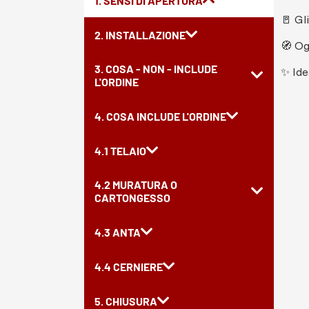
1. SENSI DI APERTURA
🚪 Gl
2. INSTALLAZIONE
🧭 Og
3. COSA - NON - INCLUDE
✨ Ide
L'ORDINE
4. COSA INCLUDE L'ORDINE
4.1 TELAIO
4.2 MURATURA O
CARTONGESSO
4.3 ANTA
4.4 CERNIERE
5. CHIUSURA