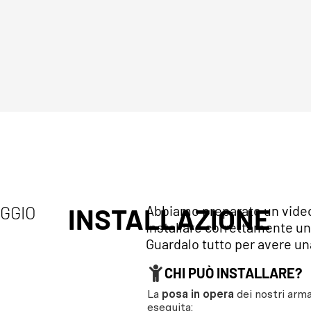
AGGIO
INSTALLAZIONE
Abbiamo preparato un video 
installare correttamente un
Guardalo tutto per avere una
CHI PUÒ INSTALLARE?
La
posa in opera
dei nostri arma
eseguita: