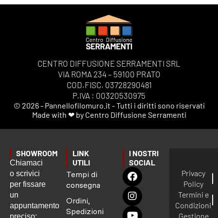
CENTRO DIFFUSIONE SERRAMENTI SRL
VIA ROMA 234 – 59100 PRATO
COD.FISC. 03728290481
P.IVA : 00320530975
© 2026 - Pannellofilomuro.it - Tutti i diritti sono riservati
Made with ❤ by Centro Diffusione Serramenti
SHOWROOM
LINK
I NOSTRI
UTILI
SOCIAL
Chiamaci
Privacy
o scrivici
Tempi di
Policy
per fissare
consegna
Termini e
un
Ordini,
Condizioni
appuntamento
Spedizioni
Gestione
preciso: