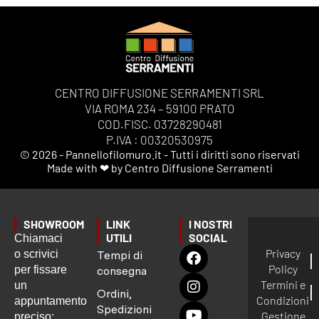
CENTRO DIFFUSIONE SERRAMENTI SRL
VIA ROMA 234 – 59100 PRATO
COD.FISC. 03728290481
P.IVA : 00320530975
© 2026 - Pannellofilomuro.it - Tutti i diritti sono riservati
Made with ❤ by Centro Diffusione Serramenti
SHOWROOM
LINK
I NOSTRI
UTILI
SOCIAL
Chiamaci
Privacy
o scrivici
Tempi di
Policy
per fissare
consegna
Termini e
un
Ordini,
Condizioni
appuntamento
Spedizioni
Gestione
preciso: