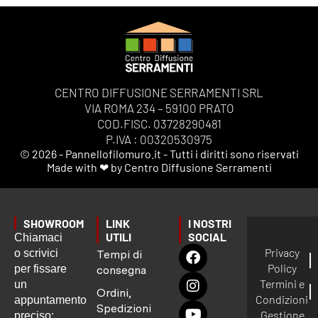
CENTRO DIFFUSIONE SERRAMENTI SRL
VIA ROMA 234 – 59100 PRATO
COD.FISC. 03728290481
P.IVA : 00320530975
© 2026 - Pannellofilomuro.it - Tutti i diritti sono riservati
Made with ❤ by Centro Diffusione Serramenti
SHOWROOM
LINK
I NOSTRI
UTILI
SOCIAL
Chiamaci
Privacy
o scrivici
Tempi di
Policy
per fissare
consegna
Termini e
un
Ordini,
Condizioni
appuntamento
Spedizioni
Gestione
preciso: