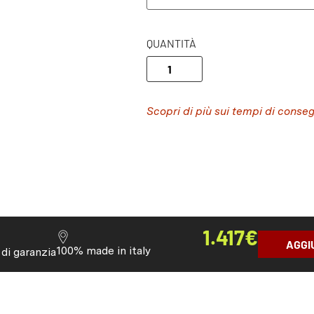
QUANTITÀ
Scopri di più sui tempi di conse
1.417
€
AGGI
100% made in italy
 di garanzia