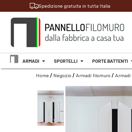
Spedizione gratuita in tutta Italia
ARMADI
SPORTELLI
PORTE BATTENTI
Home
/
Negozio
/
Armadi filomuro
/
Armadi 