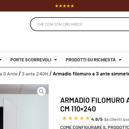
PORTE SCORREVOLI
PRODOTTI SU RICHIESTA
a 3 Ante
/
3 ante 240H
/ Armadio filomuro a 3 ante simmet
ARMADIO FILOMURO A
CM 110×240
4.9/5
da clienti so
COME CONFIGURARE IL PRODOTT