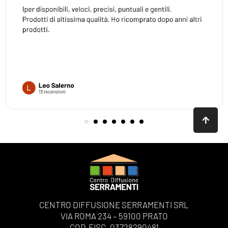
CENTRO DIFFUSIONE SERRAMENTI SRL
VIA ROMA 234 – 59100 PRATO
COD.FISC. 03728290481