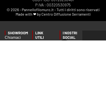
P.IVA : 00320530975
© 2026 - Pannellofilomuro.it - Tutti i diritti sono riservati
Made with ❤ by Centro Diffusione Serramenti
SHOWROOM
LINK
I NOSTRI
UTILI
SOCIAL
Chiamaci
Privacy
o scrivici
Tempi di
Policy
per fissare
consegna
Termini e
un
Ordini,
Condizioni
appuntamento
Spedizioni
Gestione
preciso:
e
dei Cookie
Garanzie
info@pannellofilomuro.it
📦
Servizio
clienti:
Pagamenti
Lun - Ven
9.00 - 13.00
/ 14.00 -
17.00