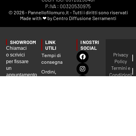
P.IVA : 00320530975
© 2026 - Pannellofilomuro.it - Tutti i diritti sono riservati
Made with ❤ by Centro Diffusione Serramenti
SHOWROOM
LINK
I NOSTRI
UTILI
SOCIAL
Chiamaci
Privacy
o scrivici
Tempi di
Policy
per fissare
consegna
Termini e
un
Ordini,
Condizioni
appuntamento
Spedizioni
Gestione
preciso:
e
dei Cookie
Garanzie
info@pannellofilomuro.it
📦
Servizio
clienti:
Pagamenti
Lun - Ven
9.00 - 13.00
/ 14.00 -
17.00