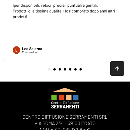
CENTRO DIFFUSIONE SERRAMENTI SRL
VIA ROMA 234 – 59100 PRATO
COD.FISC. 03728290481