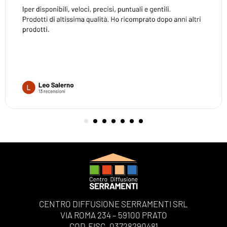
CENTRO DIFFUSIONE SERRAMENTI SRL
VIA ROMA 234 – 59100 PRATO
COD.FISC. 03728290481