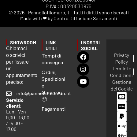
P.IVA : 00320530975
© 2026 - Pannellofilomuro.it - Tutti i diritti sono riservati
Made with ❤ by Centro Diffusione Serramenti
SHOWROOM
LINK
I NOSTRI
UTILI
SOCIAL
Chiamaci
Privacy
o scrivici
Tempi di
Policy
per fissare
consegna
Termini e
un
Ordini,
Condizioni
appuntamento
Spedizioni
Gestione
preciso:
e
dei Cookie
Garanzie
info@pannellofilomuro.it
📦
Servizio
clienti:
Pagamenti
Lun - Ven
9.00 - 13.00
/ 14.00 -
17.00