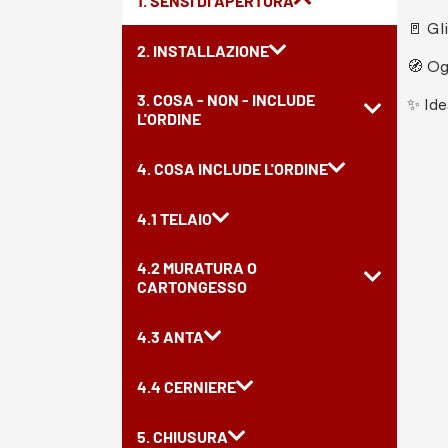
1. SENSI DI APERTURA
🚪 Gl
2. INSTALLAZIONE
🧭 Og
3. COSA - NON - INCLUDE
✨ Ide
L'ORDINE
4. COSA INCLUDE L'ORDINE
4.1 TELAIO
4.2 MURATURA O
CARTONGESSO
4.3 ANTA
4.4 CERNIERE
5. CHIUSURA