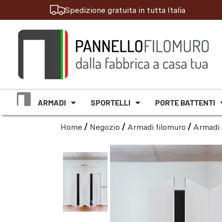
Spedizione gratuita in tutta Italia
ARMADI
SPORTELLI
PORTE BATTENTI
Home
/
Negozio
/
Armadi filomuro
/
Armadi 