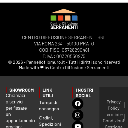
CENTRO DIFFUSIONE SERRAMENTI SRL
VIA ROMA 234 – 59100 PRATO
COD.FISC. 03728290481
P.IVA : 00320530975
© 2026 - Pannellofilomuro.it - Tutti i diritti sono riservati
Made with ❤ by Centro Diffusione Serramenti
SHOWROOM
LINK
I NOSTRI
UTILI
SOCIAL
Chiamaci
Privacy
o scrivici
Tempi di
Policy
per fissare
consegna
Termini e
un
Ordini,
Condizioni
appuntamento
Spedizioni
Gestione
preciso: