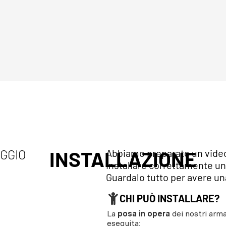
AGGIO
INSTALLAZIONE
Abbiamo preparato un video 
installare correttamente un
Guardalo tutto per avere una
CHI PUÒ INSTALLARE?
La
posa in opera
dei nostri arma
eseguita: