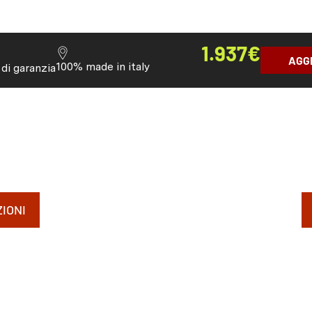
1.937
€
AGG
100% made in italy
 di garanzia
IONI