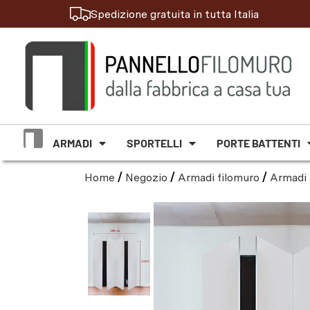
Spedizione gratuita in tutta Italia
ARMADI
SPORTELLI
PORTE BATTENTI
Home
/
Negozio
/
Armadi filomuro
/
Armadi 