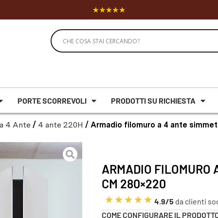
PORTE SCORREVOLI
PRODOTTI SU RICHIESTA
a 4 Ante
/
4 ante 220H
/ Armadio filomuro a 4 ante simme
ARMADIO FILOMURO 
CM 280×220
4.9/5
da clienti so
COME CONFIGURARE IL PRODOTT