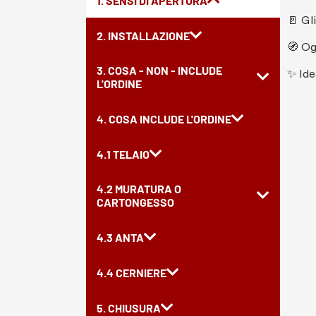
1. SENSI DI APERTURA
🚪 Gl
2. INSTALLAZIONE
🧭 Og
3. COSA - NON - INCLUDE
✨ Ide
L'ORDINE
4. COSA INCLUDE L'ORDINE
4.1 TELAIO
4.2 MURATURA O
CARTONGESSO
4.3 ANTA
4.4 CERNIERE
5. CHIUSURA