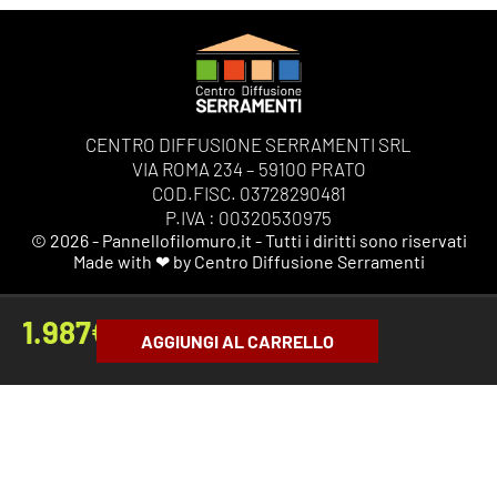
CENTRO DIFFUSIONE SERRAMENTI SRL
VIA ROMA 234 – 59100 PRATO
COD.FISC. 03728290481
P.IVA : 00320530975
© 2026 - Pannellofilomuro.it - Tutti i diritti sono riservati
Made with ❤ by Centro Diffusione Serramenti
1.987
€
AGGIUNGI AL CARRELLO
SHOWROOM
LINK
I NOSTRI
UTILI
SOCIAL
Chiamaci
Privacy
o scrivici
Tempi di
Policy
per fissare
consegna
Termini e
un
Ordini,
Condizioni
appuntamento
Spedizioni
Gestione
preciso: