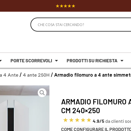
PORTE SCORREVOLI
PRODOTTI SU RICHIESTA
a 4 Ante
/
4 ante 250H
/ Armadio filomuro a 4 ante simme
ARMADIO FILOMURO 
CM 240×250
4.9/5
da clienti so
COME CONFIGURARE IL PRODOTT