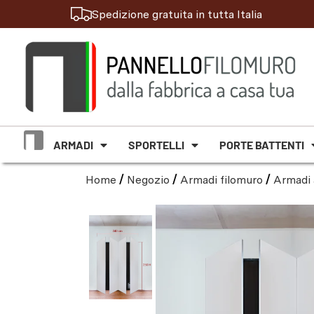
Spedizione gratuita in tutta Italia
ARMADI
SPORTELLI
PORTE BATTENTI
Home
/
Negozio
/
Armadi filomuro
/
Armadi 