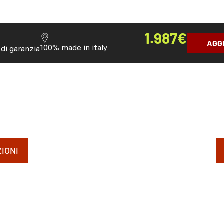
1.987
€
AGG
100% made in italy
 di garanzia
IONI