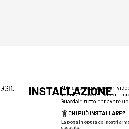
AGGIO
INSTALLAZIONE
Abbiamo preparato un video 
installare correttamente un
Guardalo tutto per avere una
CHI PUÒ INSTALLARE?
La
posa in opera
dei nostri arma
eseguita: