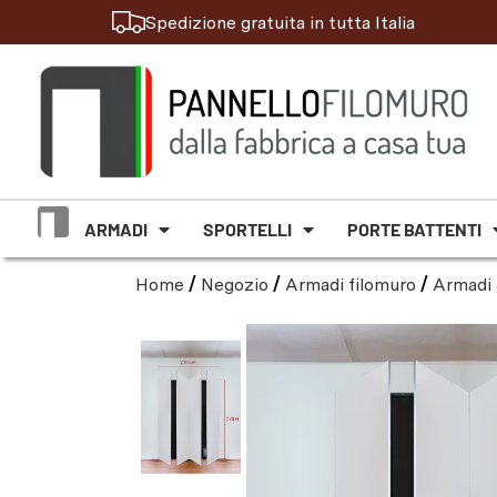
Spedizione gratuita in tutta Italia
ARMADI
SPORTELLI
PORTE BATTENTI
Home
/
Negozio
/
Armadi filomuro
/
Armadi 