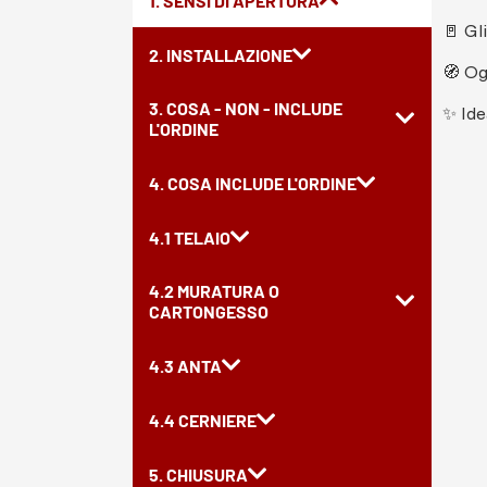
1. SENSI DI APERTURA
🚪 Gl
2. INSTALLAZIONE
🧭 Og
3. COSA - NON - INCLUDE
✨ Ide
L'ORDINE
4. COSA INCLUDE L'ORDINE
4.1 TELAIO
4.2 MURATURA O
CARTONGESSO
4.3 ANTA
4.4 CERNIERE
5. CHIUSURA