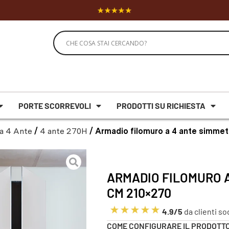
PORTE SCORREVOLI
PRODOTTI SU RICHIESTA
a 4 Ante
/
4 ante 270H
/ Armadio filomuro a 4 ante simme
ARMADIO FILOMURO 
CM 210×270
4.9/5
da clienti so
COME CONFIGURARE IL PRODOTT