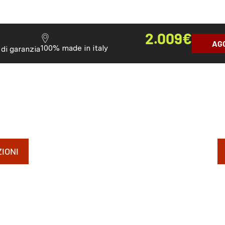
2.009
€
AG
100% made in italy
 di garanzia
IONI