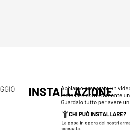
AGGIO
INSTALLAZIONE
Abbiamo preparato un video 
installare correttamente un
Guardalo tutto per avere una
CHI PUÒ INSTALLARE?
La
posa in opera
dei nostri arma
eseguita: