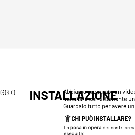
AGGIO
INSTALLAZIONE
Abbiamo preparato un video 
installare correttamente un
Guardalo tutto per avere una
CHI PUÒ INSTALLARE?
La
posa in opera
dei nostri arma
eseguita: