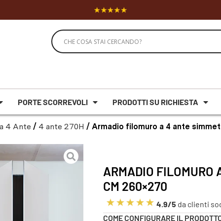
PORTE SCORREVOLI
PRODOTTI SU RICHIESTA
a 4 Ante
/
4 ante 270H
/ Armadio filomuro a 4 ante simme
ARMADIO FILOMURO 
CM 260×270
4.9/5
da clienti so
COME CONFIGURARE IL PRODOTT