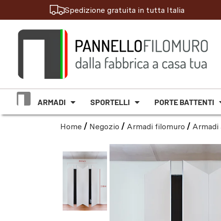
Spedizione gratuita in tutta Italia
ARMADI
SPORTELLI
PORTE BATTENTI
Home
/
Negozio
/
Armadi filomuro
/
Armadi 