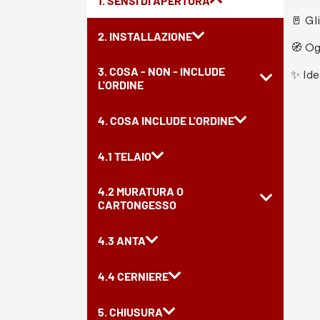
1. SENSI DI APERTURA
🚪 Gl
2. INSTALLAZIONE
🧭 Og
3. COSA - NON - INCLUDE
✨ Ide
L'ORDINE
4. COSA INCLUDE L'ORDINE
4.1 TELAIO
4.2 MURATURA O
CARTONGESSO
4.3 ANTA
4.4 CERNIERE
5. CHIUSURA