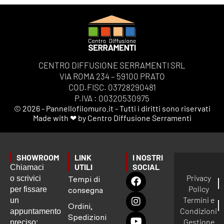
CENTRO DIFFUSIONE SERRAMENTI SRL
VIA ROMA 234 – 59100 PRATO
COD.FISC. 03728290481
P.IVA : 00320530975
© 2026 - Pannellofilomuro.it - Tutti i diritti sono riservati
Made with ❤ by Centro Diffusione Serramenti
SHOWROOM
LINK
I NOSTRI
UTILI
SOCIAL
Chiamaci
Privacy
o scrivici
Tempi di
Policy
per fissare
consegna
Termini e
un
Ordini,
Condizioni
appuntamento
Spedizioni
Gestione
preciso: