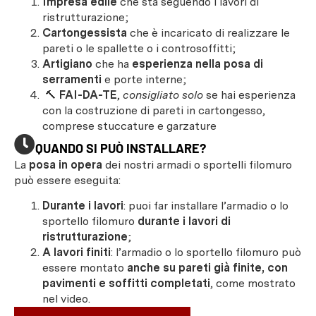
Impresa edile
che sta seguendo i lavori di
ristrutturazione;
Cartongessista
che è incaricato di realizzare le
pareti o le spallette o i controsoffitti;
Artigiano
che ha
esperienza nella posa di
serramenti
e porte interne;
🔨
FAI-DA-TE
,
consigliato solo
se hai esperienza
con la costruzione di pareti in cartongesso,
comprese stuccature e garzature
QUANDO SI PUÒ INSTALLARE?
La
posa in opera
dei nostri armadi o sportelli filomuro
può essere eseguita:
Durante i lavori
: puoi far installare l’armadio o lo
sportello filomuro
durante i lavori di
ristrutturazione
;
A lavori finiti
: l’armadio o lo sportello filomuro può
essere montato
anche su pareti già finite, con
pavimenti e soffitti completati
, come mostrato
nel video.