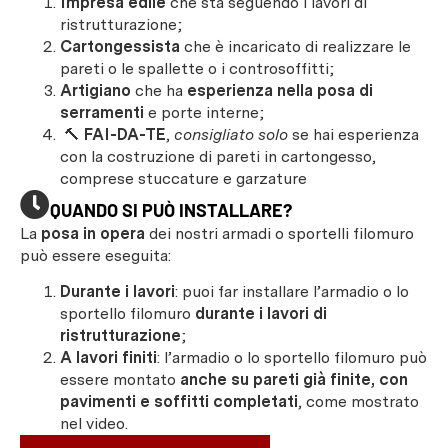
Impresa edile
che sta seguendo i lavori di
ristrutturazione;
Cartongessista
che è incaricato di realizzare le
pareti o le spallette o i controsoffitti;
Artigiano
che ha
esperienza nella posa di
serramenti
e porte interne;
🔨
FAI-DA-TE
,
consigliato solo
se hai esperienza
con la costruzione di pareti in cartongesso,
comprese stuccature e garzature
QUANDO SI PUÒ INSTALLARE?
La
posa in opera
dei nostri armadi o sportelli filomuro
può essere eseguita:
Durante i lavori
: puoi far installare l’armadio o lo
sportello filomuro
durante i lavori di
ristrutturazione
;
A lavori finiti
: l’armadio o lo sportello filomuro può
essere montato
anche su pareti già finite, con
pavimenti e soffitti completati
, come mostrato
nel video.