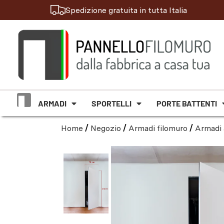
Spedizione gratuita in tutta Italia
ARMADI
SPORTELLI
PORTE BATTENTI
Home
/
Negozio
/
Armadi filomuro
/
Armadi 