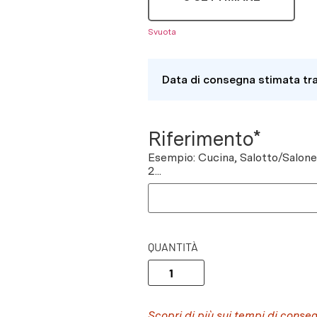
Svuota
Data di consegna stimata tr
Riferimento*
Esempio: Cucina, Salotto/Salon
2...
QUANTITÀ
Scopri di più sui tempi di conse