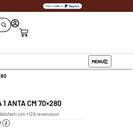
MENU
280
 1 ANTA CM 70×280
ddisfatti con +120 recensioni
O