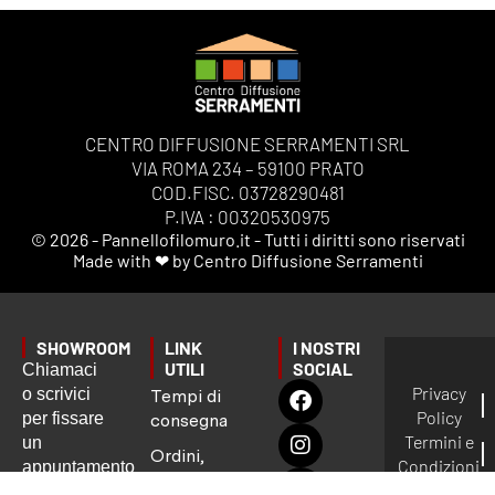
CENTRO DIFFUSIONE SERRAMENTI SRL
VIA ROMA 234 – 59100 PRATO
COD.FISC. 03728290481
P.IVA : 00320530975
© 2026 - Pannellofilomuro.it - Tutti i diritti sono riservati
Made with ❤ by Centro Diffusione Serramenti
SHOWROOM
LINK
I NOSTRI
UTILI
SOCIAL
Chiamaci
Privacy
o scrivici
Tempi di
Policy
per fissare
consegna
Termini e
un
Ordini,
Condizioni
appuntamento
Spedizioni
Gestione
preciso: