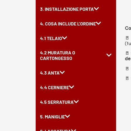
3. INSTALLAZIONE PORTA
4. COSA INCLUDE L'ORDINE
Co
🚪
4.1 TELAIO
(fu
4.2 MURATURA O
🚪
CARTONGESSO
de
🚪
4.3 ANTA
🚪
4.4 CERNIERE
4.5 SERRATURA
5. MANIGLIE