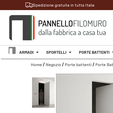
Spedizione gratuita in tutta Italia
ARMADI
SPORTELLI
PORTE BATTENTI
Home
/
Negozio
/
Porte battenti
/
Porte Bat