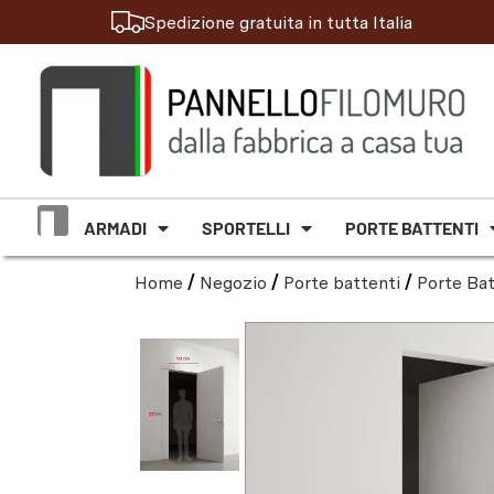
Spedizione gratuita in tutta Italia
ARMADI
SPORTELLI
PORTE BATTENTI
Home
/
Negozio
/
Porte battenti
/
Porte Bat