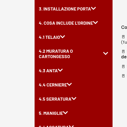
3. INSTALLAZIONE PORTA
4. COSA INCLUDE L'ORDINE
Co
🚪
4.1 TELAIO
(fu
4.2 MURATURA O
🚪
CARTONGESSO
de
🚪
4.3 ANTA
🚪
4.4 CERNIERE
4.5 SERRATURA
5. MANIGLIE