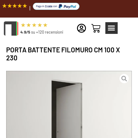
Spedi
4.9/5
su +120 recensioni
PORTA BATTENTE FILOMURO CM 100 X
230