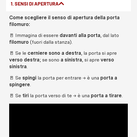
1. SENSI DI APERTURA
Come scegliere il senso di apertura della porta
filomuro:
🚪 Immagina di essere
davanti alla porta
, dal lato
filomuro
(fuori dalla stanza).
🚪 Se le
cerniere sono a destra
, la porta si apre
verso destra
; se sono
a sinistra
, si apre
verso
sinistra
.
🚪 Se
spingi
la porta per entrare → è una
porta a
spingere
.
🚪 Se
tiri
la porta verso di te → è una
porta a tirare
.