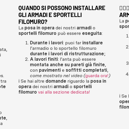
QUANDO SI POSSONO INSTALLARE
👷
GLI ARMADI E SPORTELLI
ARM
FILOMURO?
La
p
spor
La
posa in opera
dei nostri
armadi
o
sportelli filomuro
può essere
eseguita
:
Durante i lavori
: puoi far
installare
l’armadio o lo sportello filomuro
ata,
durante i lavori di ristrutturazione
;
i
A lavori finiti
: l’anta può essere
montata anche su pareti già finite
,
con
pavimenti
e
soffitti completati
,
s.
come mostrato nel video (
guarda ora!
)
tra
ℹ️ Se hai altre
domande
riguardo la
posa in
ote
opera
dei nostri
armadi
o
sportelli
filomuro
v
ai alla sezione dedicata!
ℹ️ Se
ope
filo
o
nte
,
la