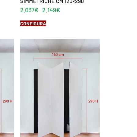
SIMMETRICHE CM 120×290
2.037
€
2.149
€
-
CONFIGURA