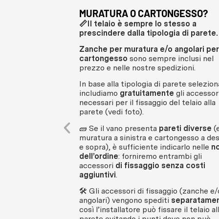
MURATURA O CARTONGESSO?
📏Il telaio è sempre lo stesso a
prescindere dalla tipologia di parete.
Zanche per muratura e/o angolari per
cartongesso
sono sempre inclusi nel
prezzo e nelle nostre spedizioni.
In base alla tipologia di parete selezion
includiamo
gratuitamente
gli accessor
necessari per il fissaggio del telaio alla
parete (vedi foto).
🧱 Se il vano presenta
pareti diverse
(e
muratura a sinistra e cartongesso a des
e sopra), è sufficiente indicarlo nelle
n
dell’ordine
: forniremo entrambi gli
accessori
di fissaggio senza costi
aggiuntivi
.
🛠 Gli accessori di fissaggio (zanche e/
angolari) vengono spediti
separatame
così l’installatore può fissare il telaio al
parete evitando i punti dove non può