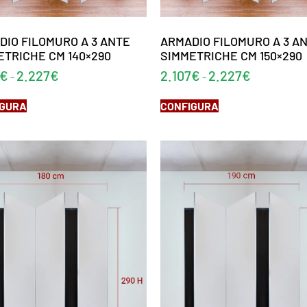
DIO FILOMURO A 3 ANTE
ARMADIO FILOMURO A 3 A
ETRICHE CM 140×290
SIMMETRICHE CM 150×290
€
2.227
€
2.107
€
2.227
€
-
-
IGURA
CONFIGURA