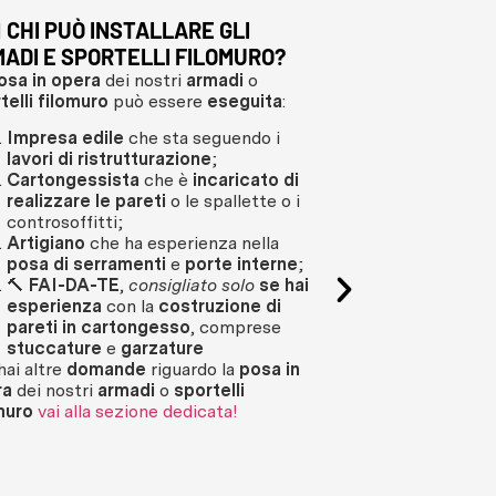
‍♂️ CHI PUÒ INSTALLARE GLI
L’ORDINE DI U
ADI E SPORTELLI FILOMURO?
SPORTELLO F
osa in opera
dei nostri
armadi
o
L’ATTREZZATU
telli filomuro
può essere
eseguita
:
NO!
Impresa edile
che sta seguendo i
⚠️ I
sistemi di at
lavori di ristrutturazione
;
mensole, ripiani
,
Cartongessista
che è
incaricato di
con i nostri prodo
realizzare le pareti
o le spallette o i
controsoffitti;
Cosa puoi fare?
Artigiano
che ha esperienza nella
Realizzare m
posa di serramenti
e
porte interne
;
cartongess
🔨
FAI-DA-TE
,
consigliato solo
se hai
cartongessis
esperienza
con la
costruzione di
deell’install
pareti in cartongesso
, comprese
Ordinare da 
stuccature
e
garzature
installare s
 hai altre
domande
riguardo la
posa in
modulari com
ra
dei nostri
armadi
o
sportelli
montanti, ca
muro
vai alla sezione dedicata!