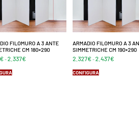
DIO FILOMURO A 3 ANTE
ARMADIO FILOMURO A 3 A
ETRICHE CM 180×290
SIMMETRICHE CM 190×290
€
2.337
€
2.327
€
2.437
€
-
-
IGURA
CONFIGURA