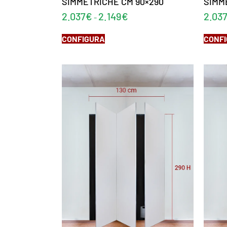
SIMMETRICHE CM 90×290
SIMM
2.037
€
2.149
€
2.03
-
CONFIGURA
CONF