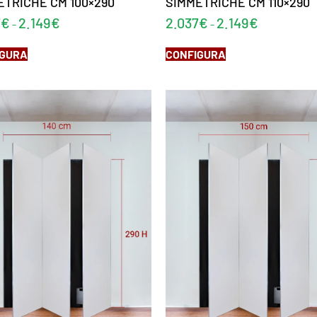
ETRICHE CM 100×290
SIMMETRICHE CM 110×290
7
€
2.149
€
2.037
€
2.149
€
-
-
IGURA
CONFIGURA