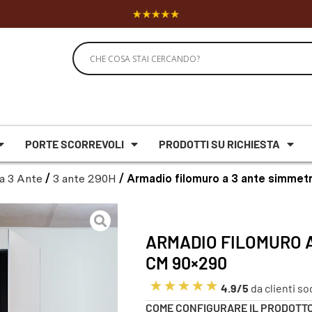
PORTE SCORREVOLI
PRODOTTI SU RICHIESTA
a 3 Ante
/
3 ante 290H
/ Armadio filomuro a 3 ante simme
ARMADIO FILOMURO A
CM 90×290
4.9/5
da clienti so
COME CONFIGURARE IL PRODOTT