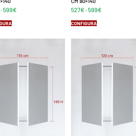
×140
CM 80×140
599
€
527
€
599
€
-
-
IGURA
CONFIGURA