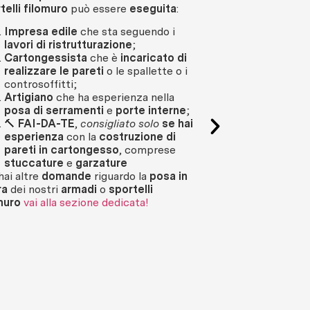
telli filomuro
può essere
eseguita
:
NO!
Impresa edile
che sta seguendo i
⚠️ I
sistemi di at
lavori di ristrutturazione
;
mensole, ripiani
,
Cartongessista
che è
incaricato di
con i nostri prodo
realizzare le pareti
o le spallette o i
controsoffitti;
Cosa puoi fare?
Artigiano
che ha esperienza nella
Realizzare m
posa di serramenti
e
porte interne
;
cartongess
🔨
FAI-DA-TE
,
consigliato solo
se hai
cartongessis
esperienza
con la
costruzione di
deell’install
pareti in cartongesso
, comprese
Ordinare da 
stuccature
e
garzature
installare s
 hai altre
domande
riguardo la
posa in
modulari com
ra
dei nostri
armadi
o
sportelli
montanti, ca
muro
vai alla sezione dedicata!