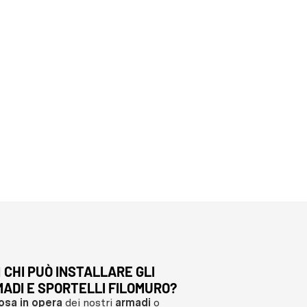
‍♂️ CHI PUÒ INSTALLARE GLI
L’ORDINE DI U
ADI E SPORTELLI FILOMURO?
SPORTELLO F
osa in opera
dei nostri
armadi
o
L’ATTREZZATU