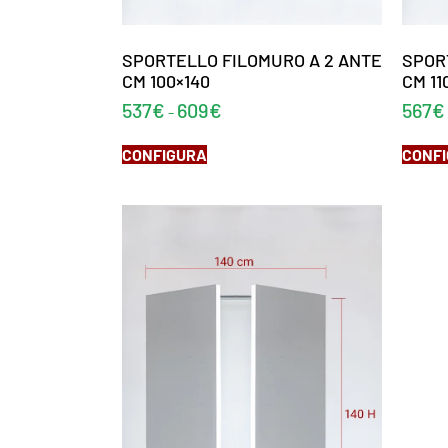
SPORTELLO FILOMURO A 2 ANTE
SPOR
CM 100×140
CM 11
537
€
609
€
567
€
-
CONFIGURA
CONF