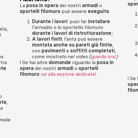
spor
La
posa in opera
dei nostri
armadi
o
sportelli filomuro
può essere
eseguita
:
Durante i lavori
: puoi far
installare
l’armadio o lo sportello filomuro
ata,
durante i lavori di ristrutturazione
;
i
A lavori finiti
: l’anta può essere
montata anche su pareti già finite
,
con
pavimenti
e
soffitti completati
,
s.
come mostrato nel video (
guarda ora!
)
tra
ℹ️ Se hai altre
domande
riguardo la
posa in
ote
opera
dei nostri
armadi
o
sportelli
filomuro
v
ai alla sezione dedicata!
ℹ️ Se
ope
filo
o
nte
,
la
reale