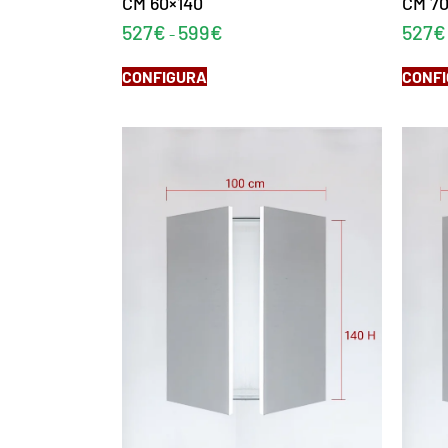
CM 60×140
CM 70
527
€
599
€
527
€
-
CONFIGURA
CONF