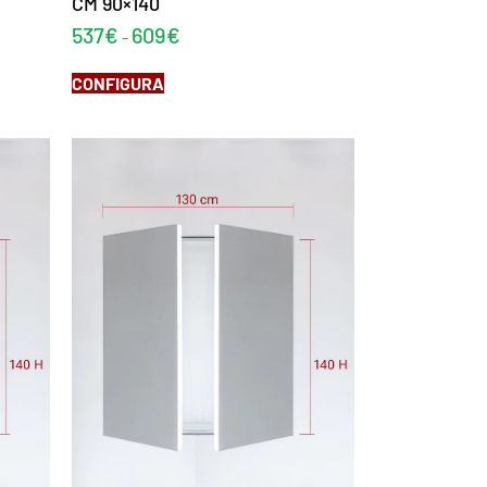
CM 90×140
537
€
609
€
-
CONFIGURA