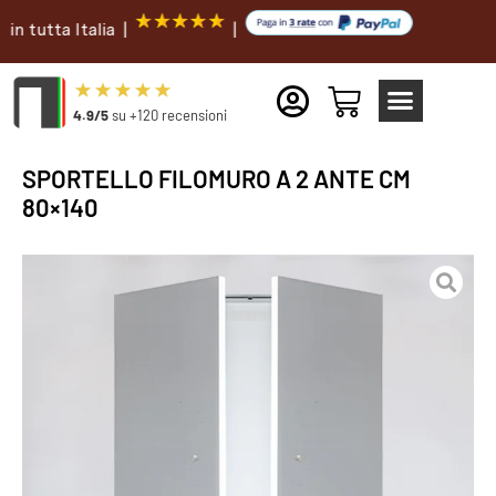
ta Italia |
|
4.9/5
su +120 recensioni
SPORTELLO FILOMURO A 2 ANTE CM
80×140