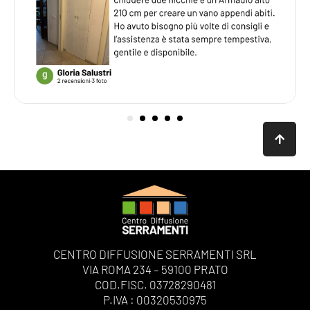
CENTRO DIFFUSIONE SERRAMENTI SRL
VIA ROMA 234 – 59100 PRATO
COD.FISC. 03728290481
P.IVA : 00320530975