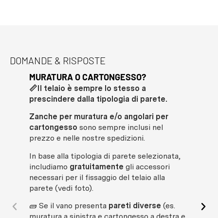
DOMANDE & RISPOSTE
MURATURA O CARTONGESSO?
QUA
📏Il telaio è sempre lo stesso a
ARM
prescindere dalla tipologia di parete.
La
p
spor
Zanche per muratura e/o angolari per
cartongesso
sono sempre inclusi nel
prezzo e nelle nostre spedizioni.
In base alla tipologia di parete selezionata,
includiamo
gratuitamente
gli accessori
necessari per il fissaggio del telaio alla
parete (vedi foto).
ℹ️ S
🧱 Se il vano presenta
pareti diverse
(es.
ope
muratura a sinistra e cartongesso a destra e