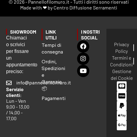
© 2026 - Pannellofilomuro.it - Tutti i diritti sono riservati
Made with ❤ by Centro Diffusione Serramenti
SHOWROOM
LINK
I NOSTRI
UTILI
SOCIAL
Chiamaci
Privacy
o scrivici
Tempi di
Policy
per fissare
consegna
Termini e
un
Ordini,
Condizioni
appuntamento
Spedizioni
Gestione
preciso:
e
dei Cookie
Garanzie
info@pannellofilomuro.it
📦
Servizio
clienti:
Pagamenti
Lun - Ven
9.00 - 13.00
/ 14.00 -
17.00