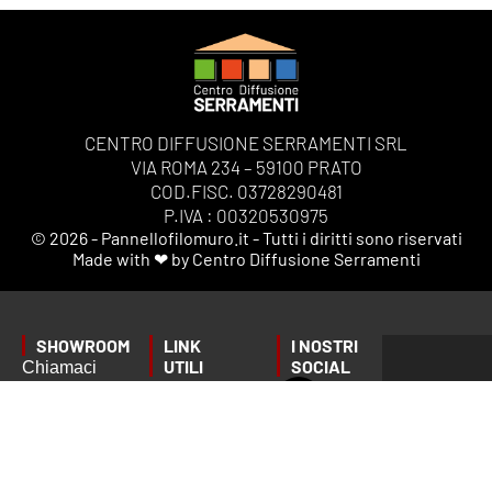
CENTRO DIFFUSIONE SERRAMENTI SRL
VIA ROMA 234 – 59100 PRATO
COD.FISC. 03728290481
P.IVA : 00320530975
© 2026 - Pannellofilomuro.it - Tutti i diritti sono riservati
Made with ❤ by Centro Diffusione Serramenti
SHOWROOM
LINK
I NOSTRI
UTILI
SOCIAL
Chiamaci
Privacy
o scrivici
Tempi di
Policy
per fissare
consegna
Termini e
un
Ordini,
Condizioni
appuntamento
Spedizioni
Gestione
preciso: