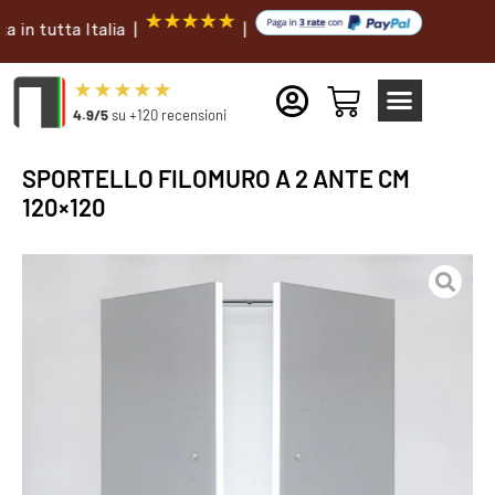
tta Italia |
|
4.9/5
su +120 recensioni
SPORTELLO FILOMURO A 2 ANTE CM
120×120