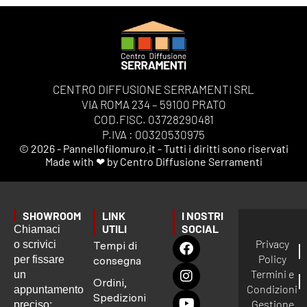
CENTRO DIFFUSIONE SERRAMENTI SRL
VIA ROMA 234 – 59100 PRATO
COD.FISC. 03728290481
P.IVA : 00320530975
© 2026 - Pannellofilomuro.it - Tutti i diritti sono riservati
Made with ❤ by Centro Diffusione Serramenti
SHOWROOM
LINK
I NOSTRI
UTILI
SOCIAL
Chiamaci
Privacy
o scrivici
Tempi di
Policy
per fissare
consegna
Termini e
un
Ordini,
Condizioni
appuntamento
Spedizioni
Gestione
preciso: