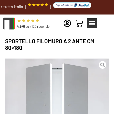
a Italia |
|
4.9/5
su +120 recensioni
SPORTELLO FILOMURO A 2 ANTE CM
80×180