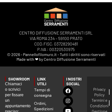
CENTRO DIFFUSIONE SERRAMENTI SRL
VIA ROMA 234 – 59100 PRATO
COD.FISC. 03728290481
P.IVA : 00320530975
© 2026 - Pannellofilomuro.it - Tutti i diritti sono riservati
Made with ❤ by Centro Diffusione Serramenti
SHOWROOM
LINK
I NOSTRI
UTILI
SOCIAL
Chiamaci
Privacy
o scrivici
Tempi di
Policy
per fissare
consegna
Termini e
un
Ordini,
Condizioni
appuntamento
Spedizioni
Gestione
preciso: