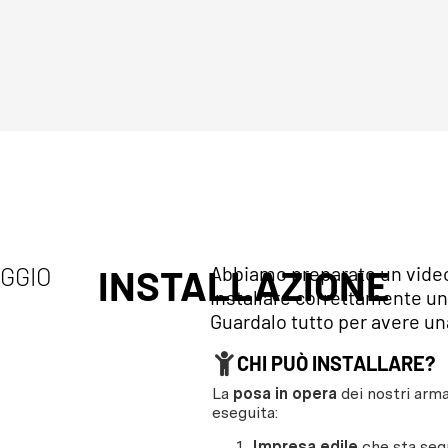
AGGIO
INSTALLAZIONE
Abbiamo preparato un video 
installare correttamente un
Guardalo tutto per avere una
CHI PUÒ INSTALLARE?
La
posa in opera
dei nostri arma
eseguita:
Impresa edile
che sta segu