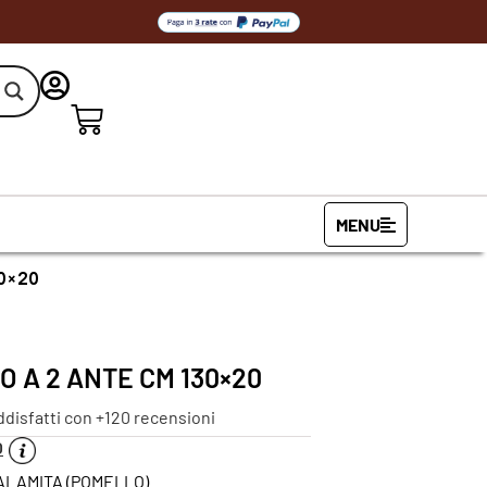
MENU
30×20
 A 2 ANTE CM 130×20
ddisfatti con +120 recensioni
O
CALAMITA (POMELLO)