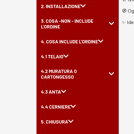
2. INSTALLAZIONE
🧭 Og
3. COSA -NON - INCLUDE
✨ Ide
L'ORDINE
4. COSA INCLUDE L'ORDINE
4.1 TELAIO
4.2 MURATURA O
CARTONGESSO
4.3 ANTA
4.4 CERNIERE
5. CHIUSURA