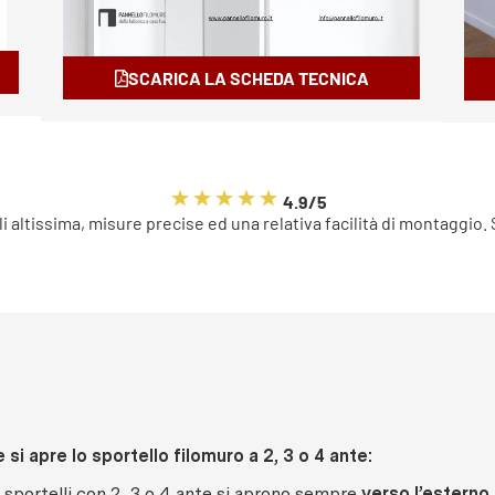
SCARICA LA SCHEDA TECNICA
4.9/5
li altissima, misure precise ed una relativa facilità di montaggio.
si apre lo sportello filomuro a 2, 3 o 4 ante:
i sportelli con 2, 3 o 4 ante si aprono sempre
verso l’esterno