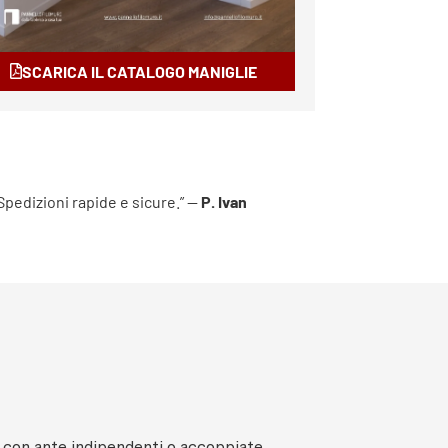
SCARICA IL CATALOGO MANIGLIE
 Spedizioni rapide e sicure.” —
P. Ivan
, con ante indipendenti o accoppiate.