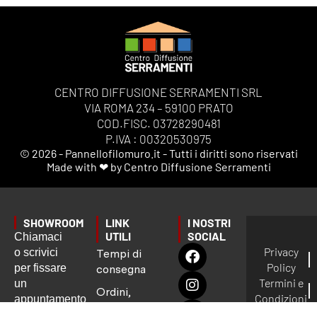
CENTRO DIFFUSIONE SERRAMENTI SRL
VIA ROMA 234 – 59100 PRATO
COD.FISC. 03728290481
P.IVA : 00320530975
© 2026 - Pannellofilomuro.it - Tutti i diritti sono riservati
Made with ❤ by Centro Diffusione Serramenti
SHOWROOM
LINK
I NOSTRI
UTILI
SOCIAL
Chiamaci
Privacy
o scrivici
Tempi di
Policy
per fissare
consegna
Termini e
un
Ordini,
Condizioni
appuntamento
Spedizioni
Gestione
preciso: