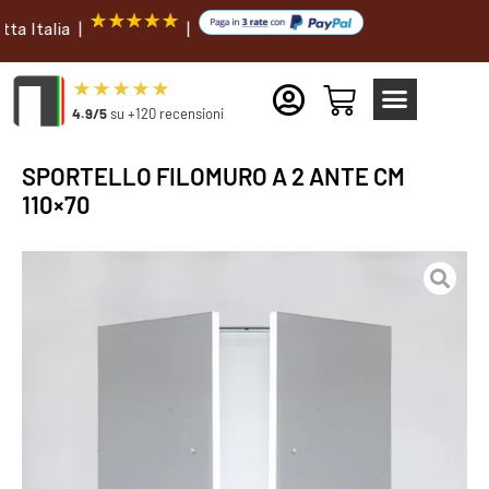
lia |
|
4.9/5
su +120 recensioni
SPORTELLO FILOMURO A 2 ANTE CM
110×70