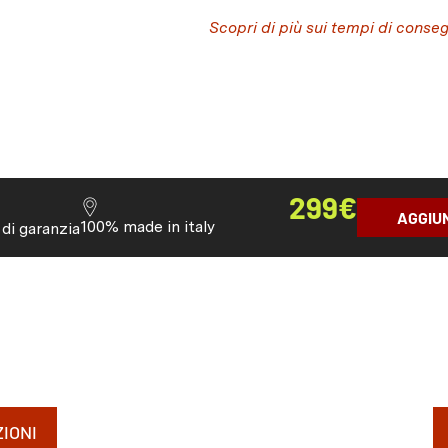
Scopri di più sui tempi di conse
299
€
AGGIU
100% made in italy
 di garanzia
IONI