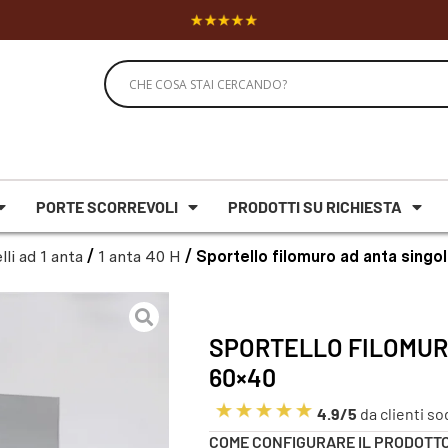
PORTE SCORREVOLI
PRODOTTI SU RICHIESTA
lli ad 1 anta
/
1 anta 40 H
/ Sportello filomuro ad anta sing
SPORTELLO FILOMUR
60×40
4.9/5
da clienti so
COME CONFIGURARE IL PRODOTT