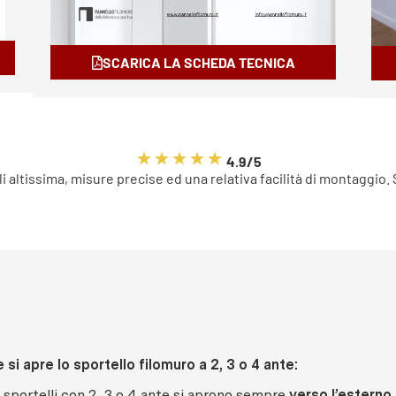
SCARICA LA SCHEDA TECNICA
4.9/5
li altissima, misure precise ed una relativa facilità di montaggio.
si apre lo sportello filomuro a 2, 3 o 4 ante:
i sportelli con 2, 3 o 4 ante si aprono sempre
verso l’esterno