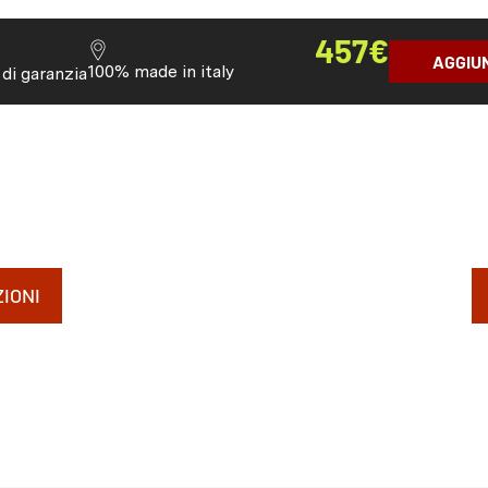
457
€
AGGIU
100% made in italy
 di garanzia
IONI