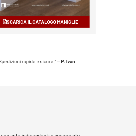
SCARICA IL CATALOGO MANIGLIE
 Spedizioni rapide e sicure.” —
P. Ivan
, con ante indipendenti o accoppiate.