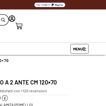
MENU
20×70
 A 2 ANTE CM 120×70
ddisfatti con +120 recensioni
O
CALAMITA (POMELLO)