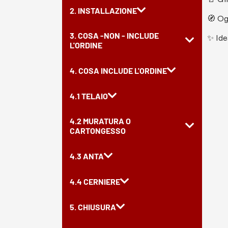
2. INSTALLAZIONE
🧭 Og
3. COSA -NON - INCLUDE
✨ Ide
L'ORDINE
4. COSA INCLUDE L'ORDINE
4.1 TELAIO
4.2 MURATURA O
CARTONGESSO
4.3 ANTA
4.4 CERNIERE
5. CHIUSURA