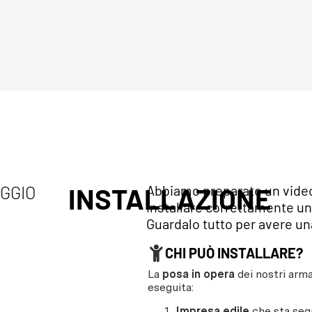
AGGIO
INSTALLAZIONE
Abbiamo preparato un video 
installare correttamente un
Guardalo tutto per avere una
CHI PUÒ INSTALLARE?
La
posa in opera
dei nostri arma
eseguita:
Impresa edile
che sta segu