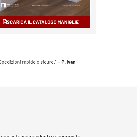
SCARICA IL CATALOGO MANIGLIE
 Spedizioni rapide e sicure.” —
P. Ivan
, con ante indipendenti o accoppiate.