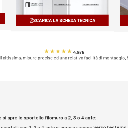
SCARICA LA SCHEDA TECNICA
4.9/5
li altissima, misure precise ed una relativa facilità di montaggio.
si apre lo sportello filomuro a 2, 3 o 4 ante:
i sportelli con 2, 3 o 4 ante si aprono sempre
verso l’esterno