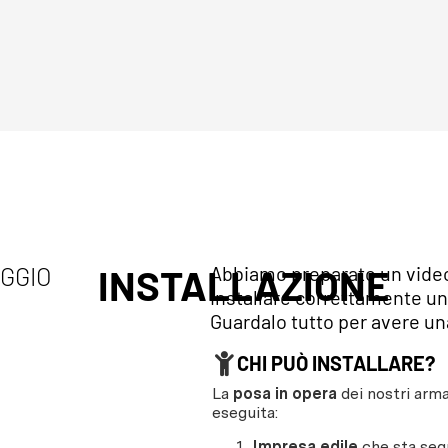
AGGIO
INSTALLAZIONE
Abbiamo preparato un video 
installare correttamente un
Guardalo tutto per avere una
CHI PUÒ INSTALLARE?
La
posa in opera
dei nostri arma
eseguita:
Impresa edile
che sta segu