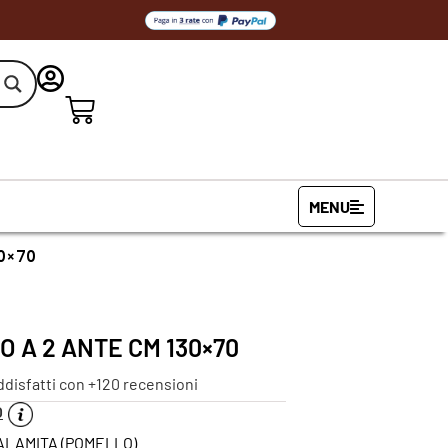
MENU
30×70
 A 2 ANTE CM 130×70
ddisfatti con +120 recensioni
O
CALAMITA (POMELLO)