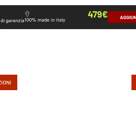
479
€
AGGIUN
100% made in italy
 di garanzia
IONI