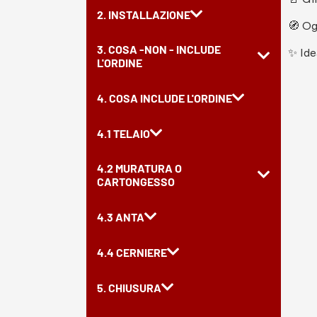
2. INSTALLAZIONE
🧭 Og
3. COSA -NON - INCLUDE
✨ Ide
L'ORDINE
4. COSA INCLUDE L'ORDINE
4.1 TELAIO
4.2 MURATURA O
CARTONGESSO
4.3 ANTA
4.4 CERNIERE
5. CHIUSURA