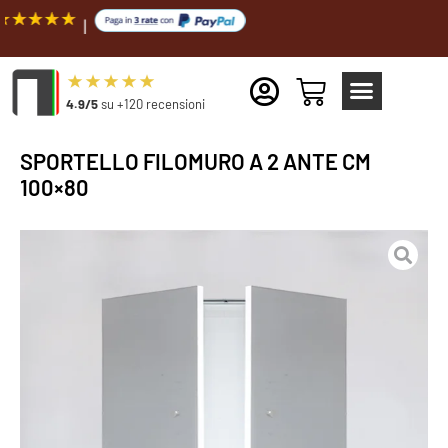
Spediz
4.9/5
su +120 recensioni
SPORTELLO FILOMURO A 2 ANTE CM
100×80