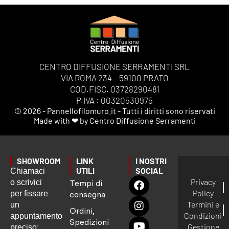
CENTRO DIFFUSIONE SERRAMENTI SRL
VIA ROMA 234 – 59100 PRATO
COD.FISC. 03728290481
P.IVA : 00320530975
© 2026 - Pannellofilomuro.it - Tutti i diritti sono riservati
Made with ❤ by Centro Diffusione Serramenti
SHOWROOM
LINK
I NOSTRI
UTILI
SOCIAL
Chiamaci
Privacy
o scrivici
Tempi di
Policy
per fissare
consegna
Termini e
un
Ordini,
Condizioni
appuntamento
Spedizioni
Gestione
preciso: