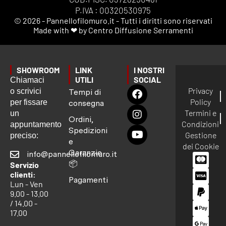
P.IVA : 00320530975
© 2026 - Pannellofilomuro.it - Tutti i diritti sono riservati
Made with ❤ by Centro Diffusione Serramenti
SHOWROOM
LINK
I NOSTRI
UTILI
SOCIAL
Chiamaci
Privacy
o scrivici
Tempi di
Policy
per fissare
consegna
Termini e
un
Ordini,
Condizioni
appuntamento
Spedizioni
Gestione
preciso:
e
dei Cookie
Garanzie
info@pannellofilomuro.it
📦
Servizio
clienti:
Pagamenti
Lun - Ven
9.00 - 13.00
/ 14.00 -
17.00