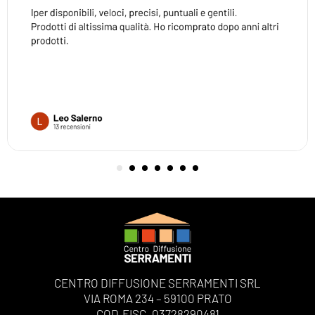
CENTRO DIFFUSIONE SERRAMENTI SRL
VIA ROMA 234 – 59100 PRATO
COD.FISC. 03728290481