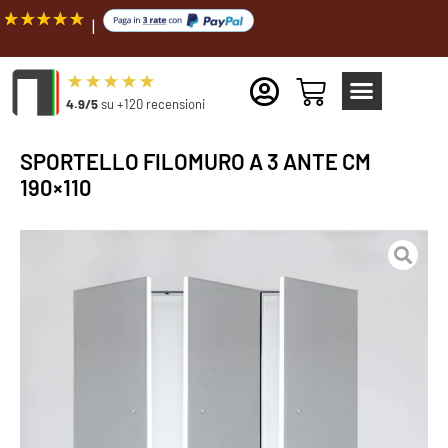
Spedi
4.9/5
su +120 recensioni
SPORTELLO FILOMURO A 3 ANTE CM
190×110