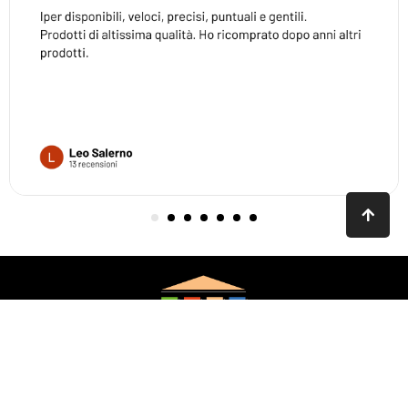
CENTRO DIFFUSIONE SERRAMENTI SRL
VIA ROMA 234 – 59100 PRATO
COD.FISC. 03728290481